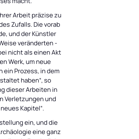
sses macht.
rer Arbeit präzise zu 
es Zufalls. Die vorab 
e, und der Künstler 
Weise veränderten - 
i nicht als einen Akt 
gen Werk, um neue 
 ein Prozess, in dem 
taltet haben“, so 
 dieser Arbeiten in 
n Verletzungen und 
neues Kapitel“.
tellung ein, und die 
chäologie eine ganz 