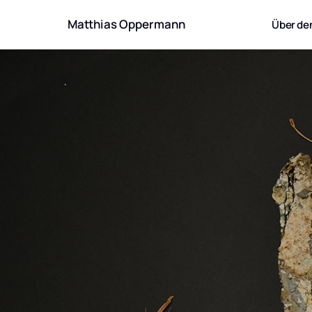
Spuren der Erinnerung
Biografie und Artist Statement
Matthias Oppermann
Über den
Kreationsprozess und Technik
Körper-Landschaften
Gefäße
Im Atmen der Linien
Resonanzen
In der Landschaft