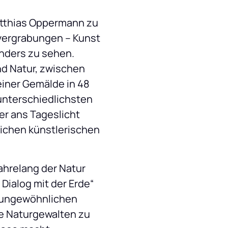
atthias Oppermann zu 
vergrabungen – Kunst 
nders zu sehen. 
d Natur, zwischen 
iner Gemälde in 48 
nterschiedlichsten 
r ans Tageslicht 
ichen künstlerischen 
ahrelang der Natur 
ialog mit der Erde“ 
 ungewöhnlichen 
e Naturgewalten zu 