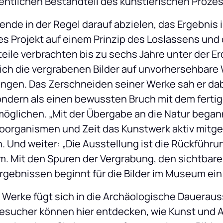
ntlichen Bestandteil des künstlerischen Proze
de in der Regel darauf abzielen, das Ergebnis ih
es Projekt auf einem Prinzip des Loslassens und d
eile verbrachten bis zu sechs Jahre unter der Erd
sich die vergrabenen Bilder auf unvorhersehbare 
ingen. Das Zerschneiden seiner Werke sah er dabe
ondern als einen bewussten Bruch mit dem ferti
öglichen. „Mit der Übergabe an die Natur begann
roorganismen und Zeit das Kunstwerk aktiv mitges
Und weiter: „Die Ausstellung ist die Rückführung
m. Mit den Spuren der Vergrabung, den sichtbare
rgebnissen beginnt für die Bilder im Museum ein 
 Werke fügt sich in die Archäologische Dauerauss
sucher können hier entdecken, wie Kunst und Ar