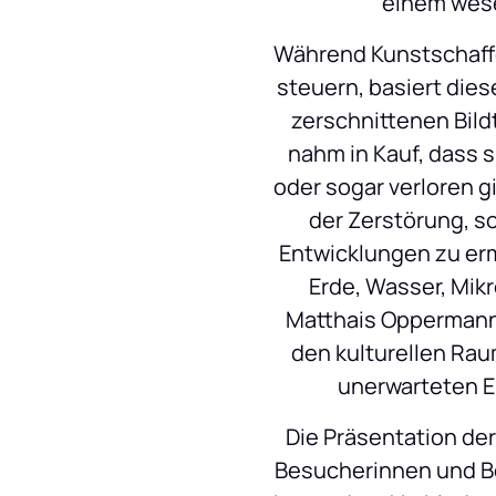
einem wese
Während Kunstschaffen
steuern, basiert dies
zerschnittenen Bildt
nahm in Kauf, dass 
oder sogar verloren g
der Zerstörung, s
Entwicklungen zu erm
Erde, Wasser, Mik
Matthais Oppermann. 
den kulturellen Rau
unerwarteten E
Die Präsentation der
Besucherinnen und Be