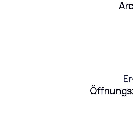
Ar
Er
Öffnungsz