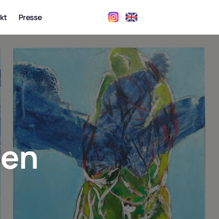
kt
Presse
ien