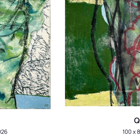
Q
026
100 x 