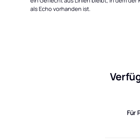
ein Geflecht aus Linien bleibt, in dem der 
als Echo vorhanden ist.
Verfüg
Für 