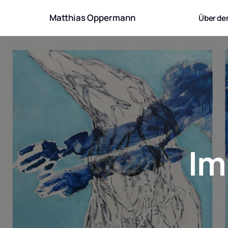
Spuren der Erinnerung
Biografie und Artist Statement
Matthias Oppermann
Über den
Kreationsprozess und Technik
Körper-Landschaften
Gefäße
Im Atmen der Linien
Im
Resonanzen
In der Landschaft